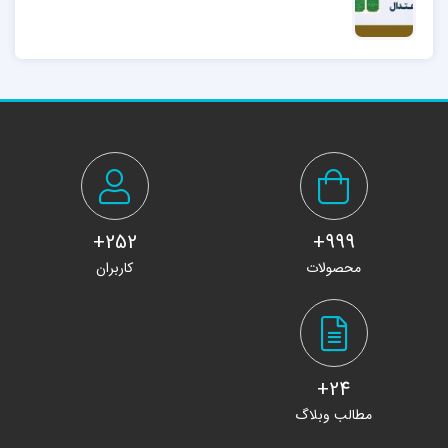
252+
999+
محصولات
کاربران
24+
مطالب وبلاگ