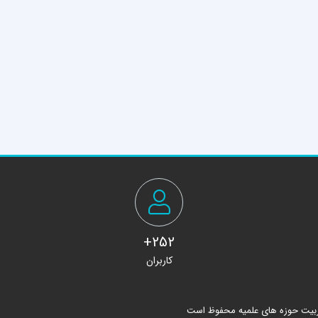
252+
کاربران
ربیت حوزه های علمیه محفوظ است