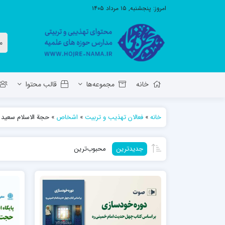
امروز:
پنجشنبه, ۱۵ مرداد ۱۴۰۵
خانه
مجموعه‌ها
قالب محتوا
خانه
»
فعالان تهذیب و تربیت
»
اشخاص
»
حجة الاسلام سعید
معاونت تهذیب استان آ.ش
مدرسه ع
جدیدترین
محبوب‌ترین
حوزه علمیه حضرت ولی عصر عج بناب
مدرسه علمیه صاحب الزمان عج مرند