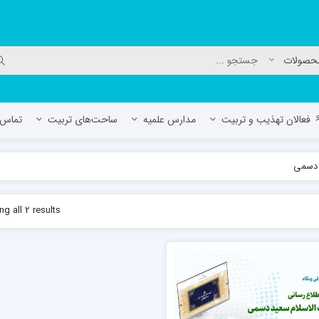
فعالان تهذیب و تربیت
مدارس علمیه
ساحت‌های تربیت
تماس ب
 دسمی
لمیه جعفریه
مدرسه علمیه المهدی (عج)/ آران و بی
g all 2 results
حوزه علمیه سفیران هدایت رهنان
مدرسه آیت الله العظمی گلپایگانی ره