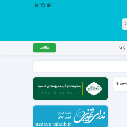
ا ما
مقالات
دگل
مدرسه اباصالح المهدی عج
Showin
مدرسه امام جعفر صادق علیه السلام ساوجبلاغ
مدرسه علمیه امام حسن مجتبی(ع) چهارباغ
مدرسه علمیه حضرت حجت علیه السلام (امام
رضا علیه السلام)