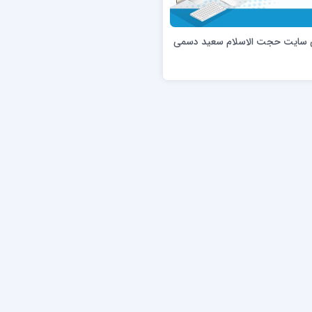
ن عسکری علیه السلام
مدرسه علمیه ولیعصر (عج) خرمدره
 سایت حجت الاسلام سعید دسمی
لمیه قائمیه عج/ بم
امام جعفر صادق علیه السلام گچساران
لمیه امام صادق علیه السلام/جیرفت
امام مهدی منتظر عج
لمیه فخریه/ راور
ولایت (امامیه)
لمیه امام خمینی ره/ رفسنجان
لمیه پیامبر اعظم/ رودبار جنوب
لمیه اهل بیت علیهم‌السلام/ قلعه گنج
لمیه محمودیه/ کرمان