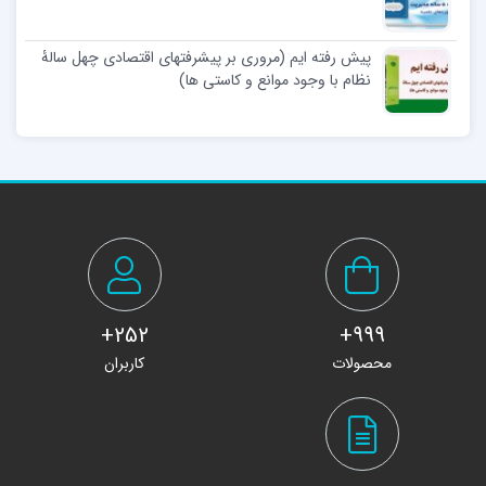
پیش رفته ایم (مروری بر پیشرفتهای اقتصادی چهل سالۀ
نظام با وجود موانع و کاستی ها)
252+
999+
محصولات
کاربران