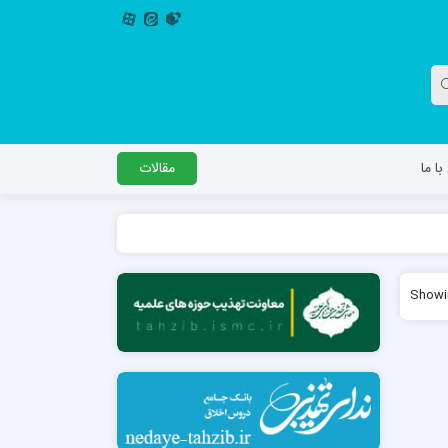
ا ما
مقالات
دگل
مدرسه اباصالح المهدی عج
Showin
مدرسه امام جعفر صادق علیه السلام ساوجبلاغ
مدرسه علمیه امام حسن مجتبی(ع) چهارباغ
مدرسه علمیه حضرت حجت علیه السلام (امام
رضا علیه السلام)