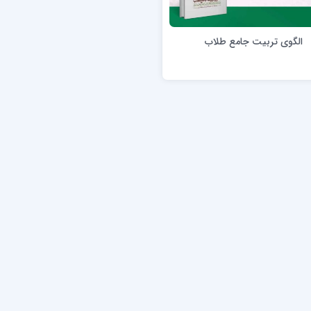
ن عسکری علیه السلام
مدرسه علمیه ولیعصر (عج) خرمدره
الگوی تربیت جامع طلاب
لمیه قائمیه عج/ بم
امام جعفر صادق علیه السلام گچساران
لمیه امام صادق علیه السلام/جیرفت
امام مهدی منتظر عج
لمیه فخریه/ راور
ولایت (امامیه)
لمیه امام خمینی ره/ رفسنجان
لمیه پیامبر اعظم/ رودبار جنوب
لمیه اهل بیت علیهم‌السلام/ قلعه گنج
لمیه محمودیه/ کرمان