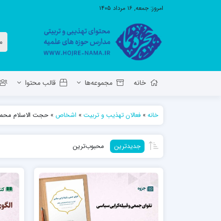
امروز:
جمعه, ۱۶ مرداد ۱۴۰۵
خانه
مجموعه‌ها
قالب محتوا
خانه
»
فعالان تهذیب و تربیت
»
اشخاص
»
حجت الاسلام محمد
معاونت تهذیب استان آ.ش
مدرسه ع
جدیدترین
محبوب‌ترین
حوزه علمیه حضرت ولی عصر عج بناب
مدرسه علمیه صاحب الزمان عج مرند