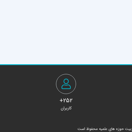
252+
کاربران
ربیت حوزه های علمیه محفوظ است