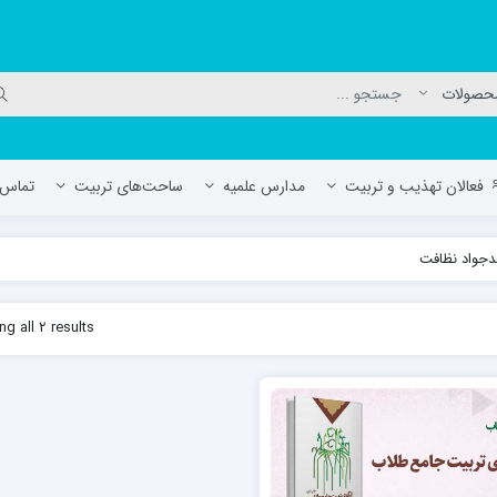
فعالان تهذیب و تربیت
مدارس علمیه
ساحت‌های تربیت
تماس ب
جواد نظافت
لمیه جعفریه
مدرسه علمیه المهدی (عج)/ آران و بی
g all 2 results
حوزه علمیه سفیران هدایت رهنان
مدرسه آیت الله العظمی گلپایگانی ره