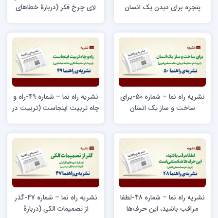
پنجره برای دیدن یک انسان
لای چرخ فکر (دربارۀ خطاهای
(بازخوانی نظریه تربیتی آیت
شناختی ۱)
الله جوادی آملی)
نشریه راه نما – شماره 50-برای
نشریه راه نما – شماره 49-راه و
ساخت‌ و ساز یک انسان
چاه تربیت اینجاست (تربیت در
(تربیت در منظومۀ تربیتی مقام
منظومۀ فکری علامه طباطبایی)
معظم رهبری)
نشریه راه نما – شماره 48-لطفا
نشریه راه نما – شماره 47-گذر
مراقب باشید، این حرف‌ها
از تصمیمات الکی (دربارۀ