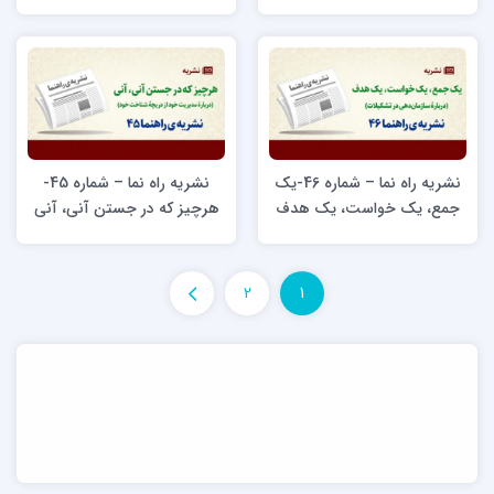
شکستنی‌است (دربارۀ درست
شیوه‌های افزایش قدرت
سخن گفتن)
استدلال در مربی)
نشریه راه نما – شماره 46-یک
نشریه راه نما – شماره 45-
جمع، یک خواست، یک هدف
هرچیز که در جستن آنی، آنی
(دربارۀ سازمان‌دهی در
(دربارۀ مدیریت خود از دریچۀ
تشکیلات)
شناخت خود)
2
1