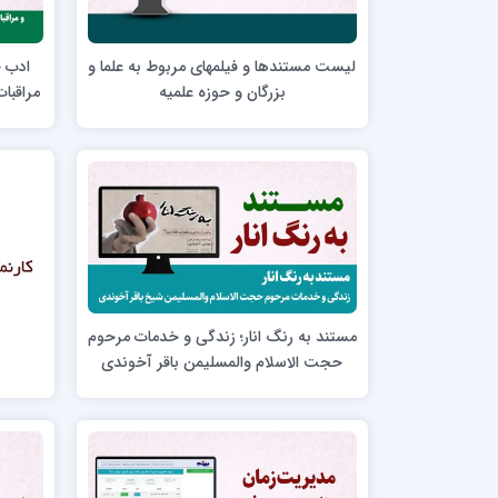
مدرسه علمیه امام خمینی (ره)
امام حس
مدرسه امام حسن عسگری ع
لیست مستندها و فیلمهای مربوط به علما و
ادب ح
مدرسه علمیه دارالحکمة
بزرگان و حوزه علمیه
مراقبا
مدرسه علمیه دارالسلام
حوزه علمیه امام صادق علیه السلام پرند
مدرسه علمیه فیلسوف الدولة
مدرسه علمیه آیت الله بهجت(ره)
مدرسه ع
مدرسه علمیه ائمه اطهار
مدرسه ع
مدرسه علمیه حضرت بقیة‌ الله(عج)
مدرسه ع
مستند به رنگ انار؛ زندگی و خدمات مرحوم
مدرسه جهانگیرخان
مدرسه ع
حجت الاسلام والمسلیمن باقر آخوندی
مدرسه علمیه حسنیه
مدرسه ع
مدرسه علمیه دارالهدی
مدرسه ع
مدرسه علمیه رسل
مدرسه ع
مدرسه علمیه شهید صدوقی(ره) واحد2
مدرسه شهید صدوقی ره واحد 4 (شهید ثانی)