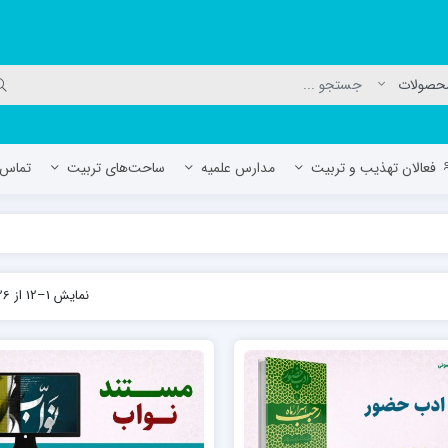
فعالان تهذیب و تربیت
مدارس علمیه
ساحت‌های تربیت
تماس ب
لمیه جعفریه
مدرسه علمیه المهدی (عج)/ آران و بی
نمایش 1–12 از 26 نتیجه
حوزه علمیه سفیران هدایت رهنان
مدرسه آیت الله العظمی گلپایگانی ره