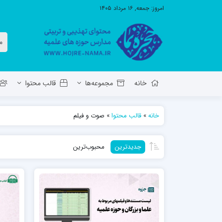
امروز:
جمعه, ۱۶ مرداد ۱۴۰۵
خانه
مجموعه‌ها
قالب محتوا
خانه
»
قالب محتوا
»
صوت و فیلم
معاونت تهذیب استان آ.ش
مدرسه ع
جدیدترین
محبوب‌ترین
حوزه علمیه حضرت ولی عصر عج بناب
مدرسه علمیه صاحب الزمان عج مرند