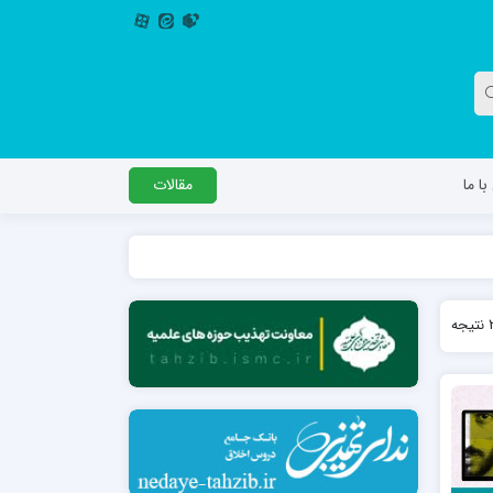
ا ما
مقالات
دگل
مدرسه اباصالح المهدی عج
مدرسه امام جعفر صادق علیه السلام ساوجبلاغ
مدرسه علمیه امام حسن مجتبی(ع) چهارباغ
مدرسه علمیه حضرت حجت علیه السلام (امام
رضا علیه السلام)