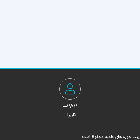
252+
کاربران
ربیت حوزه های علمیه محفوظ است