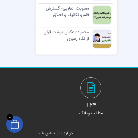
معنویت انقلابی؛ گسترش
قلمرو تکالیف و اخلاق
اسلامی در عصر امام
خمینی(ره)
مجموعه عکس نوشت قرآن
از نگاه رهبری
24+
مطالب وبلاگ
0
درباره ما
تماس با ما