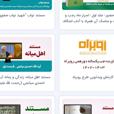
ن عسکری علیه السلام
مدرسه علمیه ولیعصر (عج) خرمدره
ضور- جلد اول ؛ اسرار ماه رجب و
مستند نواب “شهید نواب صفوی
ت و مناسک آن همراه با آداب اعتکاف
لمیه قائمیه عج/ بم
امام جعفر صادق علیه السلام گچساران
لمیه امام صادق علیه السلام/جیرفت
امام مهدی منتظر عج
لمیه فخریه/ راور
ولایت (امامیه)
کارنمای ویدئویی طرح روبراه
مستند اهل میانه؛ زندگی و زمانه آیت
لمیه امام خمینی ره/ رفسنجان
احمدی میانجی (رحمت الله علیه
لمیه پیامبر اعظم/ رودبار جنوب
لمیه اهل بیت علیهم‌السلام/ قلعه گنج
لمیه محمودیه/ کرمان