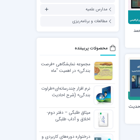
مدارس علمیه
مطالعات و برنامه‌ریزی
حمد
محصولات پربیننده
مجموعه نمایشگاهی «فرصت
بندگی» در اهمیت “ماه
رجب”
نرم افزار چندرسانه‌ای«طراوت
بندگی» (شرح احادیث
اخلاقی رهبر معظّم انقلاب
 حدیث
اسلامی)
میثاق طلبگی – دفتر دوم-
اخلاق و آداب طلبگی
درختواره دوره‌های کاربردی و