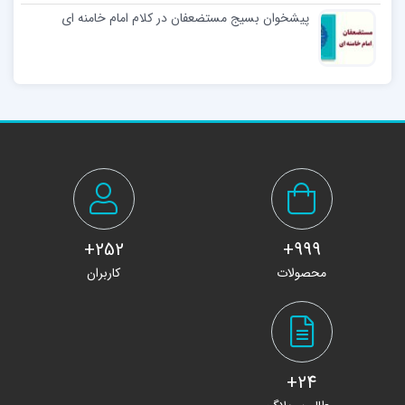
پیشخوان بسیج مستضعفان در کلام امام خامنه ای
252+
999+
محصولات
کاربران
24+