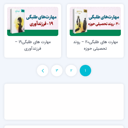
مهارت های طلبگی20 – روند
مهارت های طلبگی19 –
تحصیلی حوزه
فرزندآوری
3
2
1