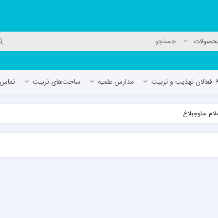
فعالان تهذیب و تربیت
مدارس علمیه
ساحت‌های تربیت
تماس ب
لام ساوجبلاغ
لمیه جعفریه
مدرسه علمیه المهدی (عج)/ آران و بی
حوزه علمیه سفیران هدایت رهنان
مدرسه آیت الله العظمی گلپایگانی ره