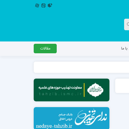
ا ما
مقالات
دگل
مدرسه اباصالح المهدی عج
مدرسه امام جعفر صادق علیه السلام ساوجبلاغ
مدرسه علمیه امام حسن مجتبی(ع) چهارباغ
مدرسه علمیه حضرت حجت علیه السلام (امام
رضا علیه السلام)