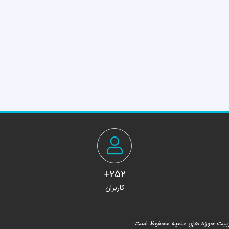
252+
کاربران
ربیت حوزه های علمیه محفوظ است