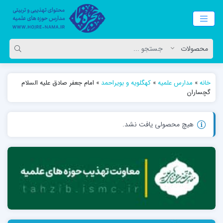
خانه
»
مدارس علمیه
»
کهگلویه و بویراحمد
»
امام جعفر صادق علیه السلام
گچساران
هیچ محصولی یافت نشد.