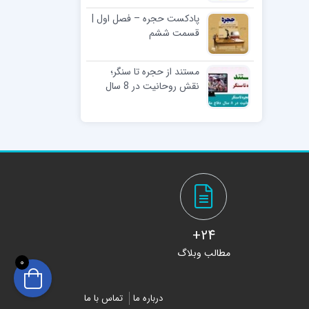
پادکست حجره – فصل اول |
قسمت ششم
مستند از حجره تا سنگر؛
نقش روحانیت در 8 سال
دفاع مقدس
24+
مطالب وبلاگ
0
درباره ما
تماس با ما