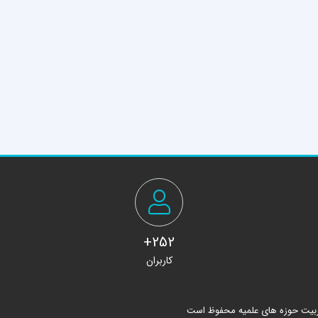
252+
کاربران
ربیت حوزه های علمیه محفوظ است