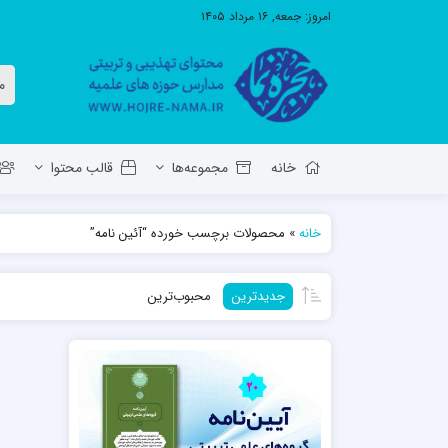
امروز:
جمعه, ۱۶ مرداد ۱۴۰۵
خانه
مجموعه‌ها
قالب محتوا
خانه
»
محصولات برچسب خورده “آئین نامه”
معاونت تهذیب استان آ.ش
مدرسه ع
جدیدترین
محبوب‌ترین
حوزه علمیه حضرت ولی عصر عج بناب
مدرسه علمیه صاحب الزمان عج مرند