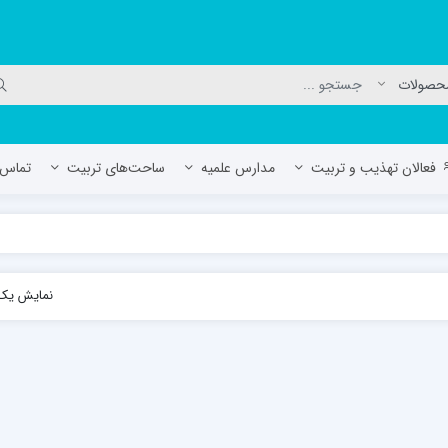
فعالان تهذیب و تربیت
مدارس علمیه
ساحت‌های تربیت
تماس ب
لمیه جعفریه
مدرسه علمیه المهدی (عج)/ آران و بی
نمایش یک 
حوزه علمیه سفیران هدایت رهنان
مدرسه آیت الله العظمی گلپایگانی ره