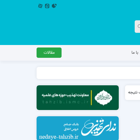
ا ما
مقالات
دگل
مدرسه اباصالح المهدی عج
نتیجه
مدرسه امام جعفر صادق علیه السلام ساوجبلاغ
مدرسه علمیه امام حسن مجتبی(ع) چهارباغ
مدرسه علمیه حضرت حجت علیه السلام (امام
رضا علیه السلام)