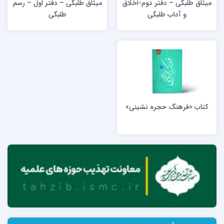
میثاق طلبگی – دفتر دوم-اخلاق
میثاق طلبگی – دفتر اول – رسم
و آداب طلبگی
طلبگی
کتاب «فرهنگ حجره نشینی»