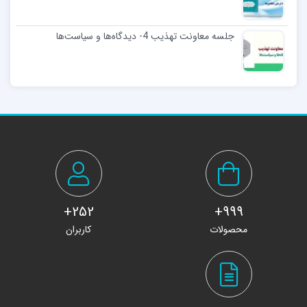
جلسه معاونت تهذیب 4- دیدگاه‌ها و سیاست‌ها
252+
999+
محصولات
کاربران