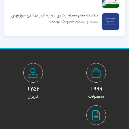
مطالبات مقام معظم رهبری درباره امور تهذیبی حوزههای
علمیه و عملکرد معاونت تهذیب
252+
999+
محصولات
کاربران