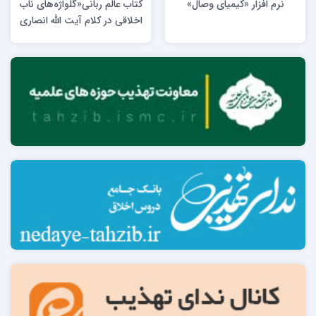
نرم افزار «کیمیای وصال»
کتاب عالم ربانی«گل­واژه‌­های ناب
اخلاقی در کلام آیت الله انصاری
شیرازی(قدس سره)»