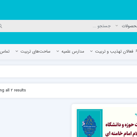
فعالان تهذیب و تربیت
مدارس علمیه
ساحت‌های تربیت
تماس ب
لمیه جعفریه
مدرسه علمیه المهدی (عج)/ آران و بی
g all 2 results
حوزه علمیه سفیران هدایت رهنان
مدرسه آیت الله العظمی گلپایگانی ره