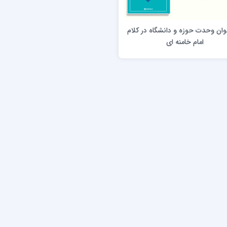
ن عسکری علیه السلام
مدرسه علمیه ولیعصر (عج) خرمدره
ان وحدت حوزه و دانشگاه در کلام
امام خامنه ای
لمیه قائمیه عج/ بم
امام جعفر صادق علیه السلام گچساران
لمیه امام صادق علیه السلام/جیرفت
امام مهدی منتظر عج
لمیه فخریه/ راور
ولایت (امامیه)
لمیه امام خمینی ره/ رفسنجان
لمیه پیامبر اعظم/ رودبار جنوب
لمیه اهل بیت علیهم‌السلام/ قلعه گنج
لمیه محمودیه/ کرمان