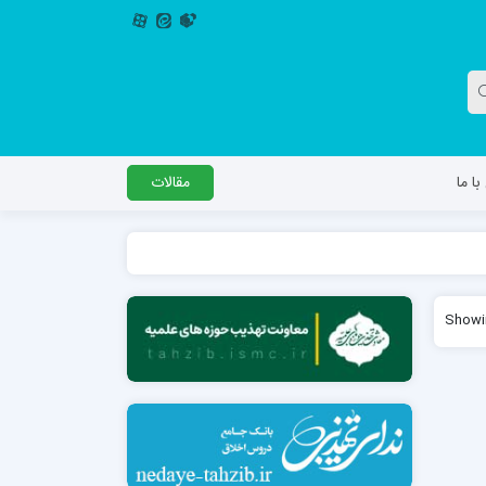
ا ما
مقالات
دگل
مدرسه اباصالح المهدی عج
Showin
مدرسه امام جعفر صادق علیه السلام ساوجبلاغ
مدرسه علمیه امام حسن مجتبی(ع) چهارباغ
مدرسه علمیه حضرت حجت علیه السلام (امام
رضا علیه السلام)