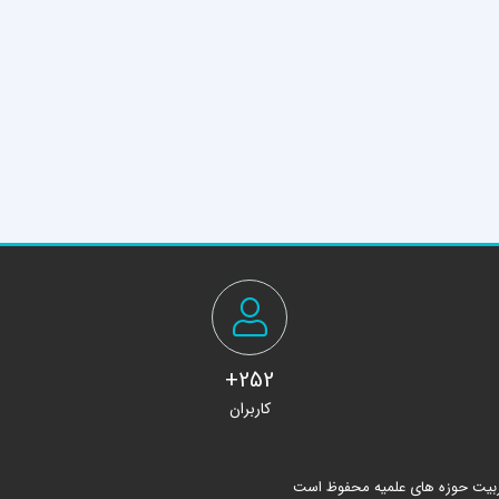
252+
کاربران
ربیت حوزه های علمیه محفوظ است