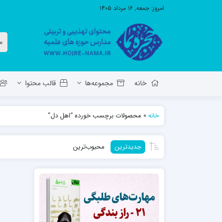
امروز:
جمعه, ۱۶ مرداد ۱۴۰۵
خانه
مجموعه‌ها
قالب محتوا
خانه
»
محصولات برچسب خورده “اهل دل”
معاونت تهذیب استان آ.ش
مدرسه ع
جدیدترین
محبوب‌ترین
حوزه علمیه حضرت ولی عصر عج بناب
مدرسه علمیه صاحب الزمان عج مرند