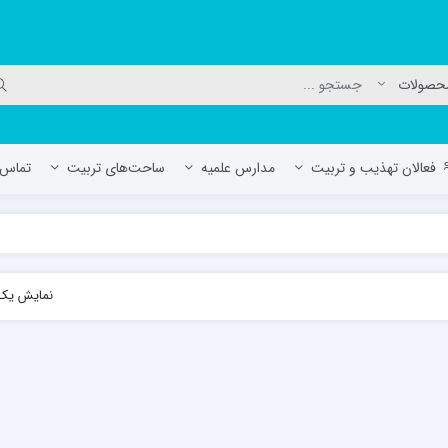
فعالان تهذیب و تربیت
مدارس علمیه
ساحت‌های تربیت
تماس ب
لمیه جعفریه
مدرسه علمیه المهدی (عج)/ آران و بی
نمایش یک 
حوزه علمیه سفیران هدایت رهنان
مدرسه آیت الله العظمی گلپایگانی ره