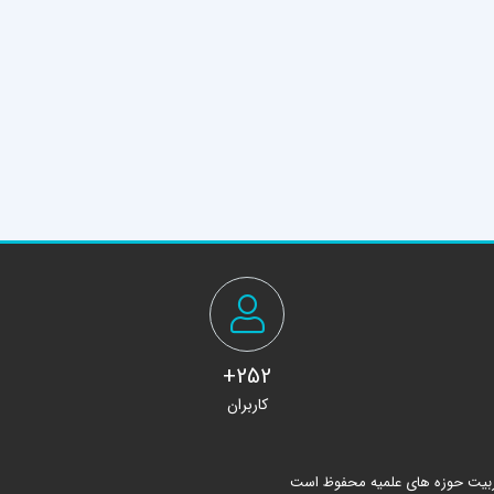
252+
کاربران
ربیت حوزه های علمیه محفوظ است