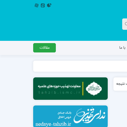
ا ما
مقالات
دگل
مدرسه اباصالح المهدی عج
نتیجه
مدرسه امام جعفر صادق علیه السلام ساوجبلاغ
مدرسه علمیه امام حسن مجتبی(ع) چهارباغ
مدرسه علمیه حضرت حجت علیه السلام (امام
رضا علیه السلام)