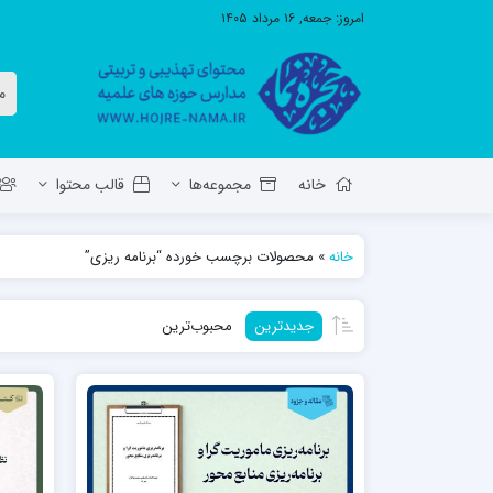
امروز:
جمعه, ۱۶ مرداد ۱۴۰۵
خانه
مجموعه‌ها
قالب محتوا
خانه
»
محصولات برچسب خورده “برنامه ریزی”
معاونت تهذیب استان آ.ش
مدرسه ع
جدیدترین
محبوب‌ترین
حوزه علمیه حضرت ولی عصر عج بناب
مدرسه علمیه صاحب الزمان عج مرند