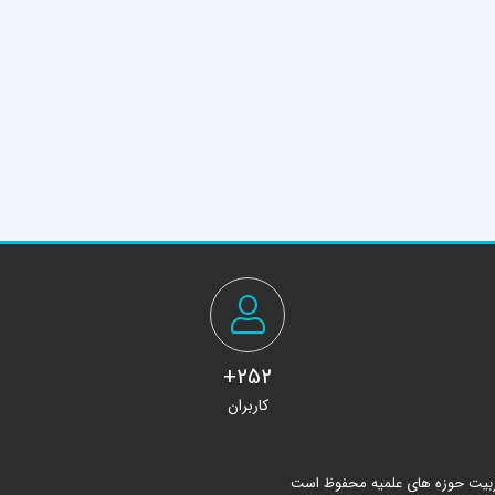
252+
کاربران
ربیت حوزه های علمیه محفوظ است