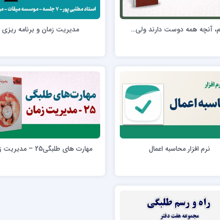
ن عسکری علیه السلام
مدرسه علمیه ولیعصر (عج) خرمدره
، آنچه همه دوست دارند ولی…
مدیریت زمان و برنامه ریزی
لمیه قائمیه عج/ بم
امام جعفر صادق علیه السلام گچساران
لمیه امام صادق علیه السلام/جیرفت
امام مهدی منتظر عج
لمیه فخریه/ راور
ولایت (امامیه)
نرم افزار محاسبه اعمال
مهارت های طلبگی25 – مدیریت زمان
لمیه امام خمینی ره/ رفسنجان
لمیه پیامبر اعظم/ رودبار جنوب
لمیه اهل بیت علیهم‌السلام/ قلعه گنج
لمیه محمودیه/ کرمان