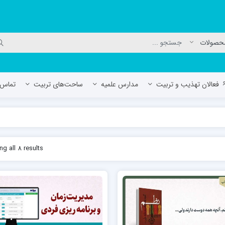
فعالان تهذیب و تربیت
مدارس علمیه
ساحت‌های تربیت
تماس ب
لمیه جعفریه
مدرسه علمیه المهدی (عج)/ آران و بی
g all 8 results
حوزه علمیه سفیران هدایت رهنان
مدرسه آیت الله العظمی گلپایگانی ره