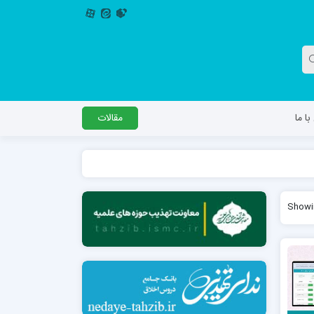
ا ما
مقالات
دگل
مدرسه اباصالح المهدی عج
Showin
مدرسه امام جعفر صادق علیه السلام ساوجبلاغ
مدرسه علمیه امام حسن مجتبی(ع) چهارباغ
مدرسه علمیه حضرت حجت علیه السلام (امام
رضا علیه السلام)