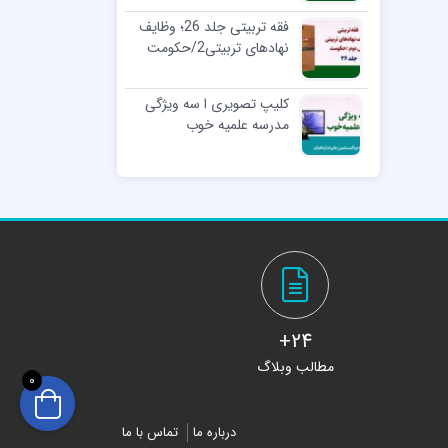
فقه تربیتی جلد 26؛ وظایف
نهادهای تربیتی2/حکومت
کلیپ تصویری ا سه ویژگی
مدرسه علمیه خوب
24+
مطالب وبلاگ
0
درباره ما
تماس با ما