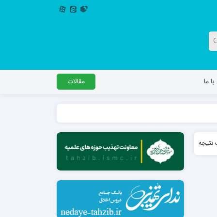
ا ما
مقالات
دگل
مدرسه اباصالح المهدی عج
نتیجه
مدرسه امام جعفر صادق علیه السلام ساوجبلاغ
مدرسه علمیه امام حسن مجتبی(ع) چهارباغ
مدرسه علمیه حضرت حجت علیه السلام (امام
رضا علیه السلام)