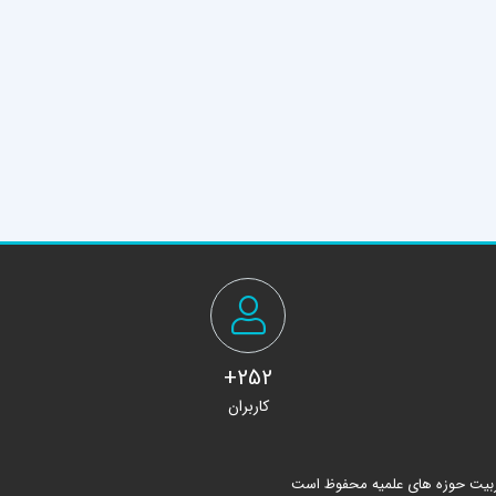
252+
کاربران
ربیت حوزه های علمیه محفوظ است