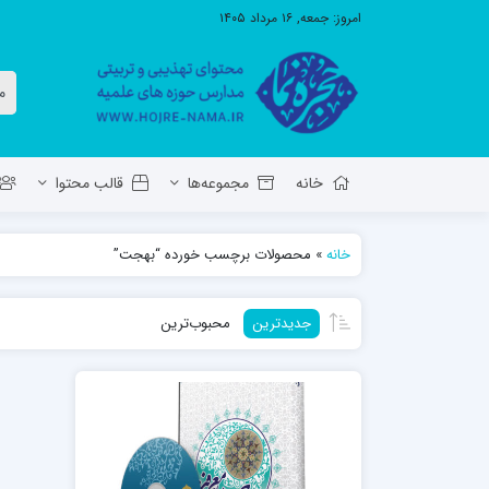
امروز:
جمعه, ۱۶ مرداد ۱۴۰۵
خانه
مجموعه‌ها
قالب محتوا
خانه
»
محصولات برچسب خورده “بهجت”
معاونت تهذیب استان آ.ش
مدرسه ع
جدیدترین
محبوب‌ترین
حوزه علمیه حضرت ولی عصر عج بناب
مدرسه علمیه صاحب الزمان عج مرند