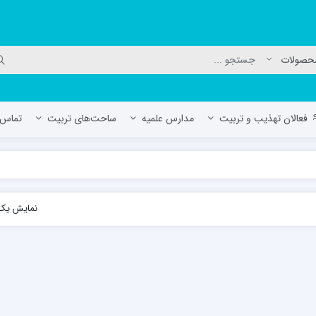
فعالان تهذیب و تربیت
مدارس علمیه
ساحت‌های تربیت
تماس ب
لمیه جعفریه
مدرسه علمیه المهدی (عج)/ آران و بی
نمایش یک 
حوزه علمیه سفیران هدایت رهنان
مدرسه آیت الله العظمی گلپایگانی ره