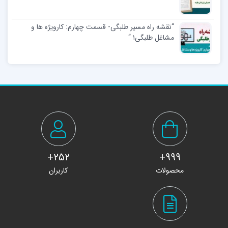
“نقشه راه مسیر طلبگی- قسمت چهارم: کارویژه ها و
مشاغل طلبگی۱ “
252+
999+
محصولات
کاربران