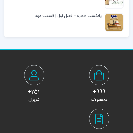
پادکست حجره – فصل اول | قسمت دوم
252+
999+
محصولات
کاربران