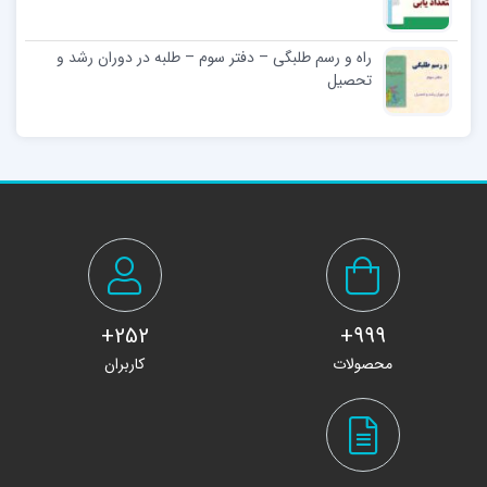
راه و رسم طلبگی – دفتر سوم – طلبه در دوران رشد و
تحصیل
252+
999+
محصولات
کاربران