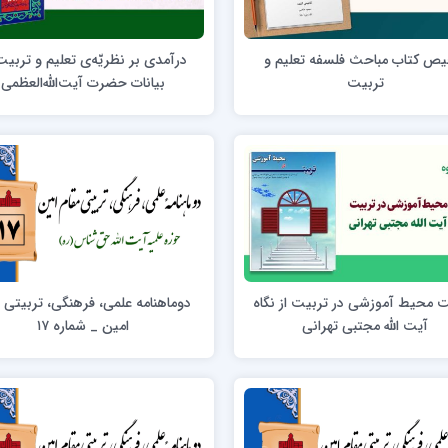
ن عسکری علیه السلام
مدرسه علمیه ولیعصر (عج) خرمدره
یص کتاب مباحث فلسفه تعلیم و
درآمدی بر نظریّه‌ی تعلیم و تربیت
تربیت
بیانات حضرت آیت‌الله‌العظمی
خامنه‌ای(مدّظلّه‌العالی)
لمیه قائمیه عج/ بم
امام جعفر صادق علیه السلام گچساران
لمیه امام صادق علیه السلام/جیرفت
امام مهدی منتظر عج
لمیه فخریه/ راور
ولایت (امامیه)
 محیط آموزشی در تربیت از نگاه
دوماهنامه علمی، فرهنگی، تربیتی 
لمیه امام خمینی ره/ رفسنجان
آیت الله مجتبی تهرانی
امین _ شماره ۱۷
لمیه پیامبر اعظم/ رودبار جنوب
لمیه اهل بیت علیهم‌السلام/ قلعه گنج
لمیه محمودیه/ کرمان