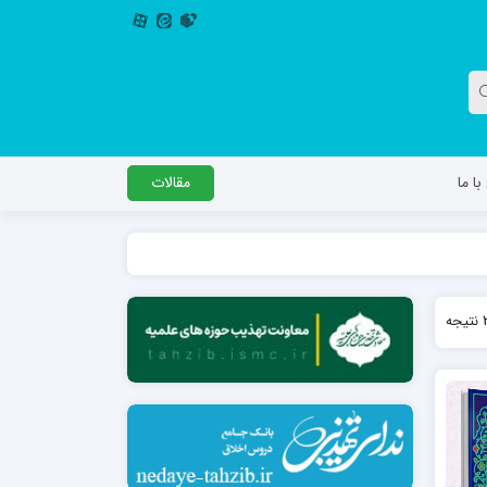
ا ما
مقالات
دگل
مدرسه اباصالح المهدی عج
مدرسه امام جعفر صادق علیه السلام ساوجبلاغ
مدرسه علمیه امام حسن مجتبی(ع) چهارباغ
مدرسه علمیه حضرت حجت علیه السلام (امام
رضا علیه السلام)