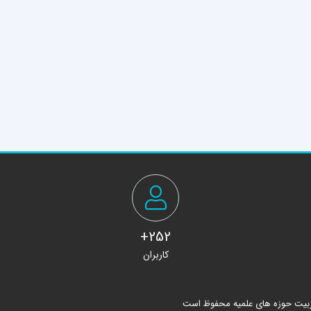
252+
کاربران
ربیت حوزه های علمیه محفوظ است