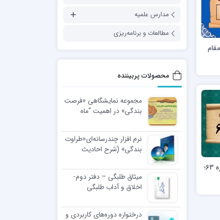
مدارس علمیه
مطالعات و برنامه‌ریزی
مقام
محصولات پربیننده
مجموعه نمایشگاهی «فرصت
بندگی» در اهمیت “ماه
رجب”
نرم افزار چندرسانه‌ای«طراوت
بندگی» (شرح احادیث
اخلاقی رهبر معظّم انقلاب
هفته نامه اخلاقی خلق کریم – شماره 63؛
اسلامی)
میثاق طلبگی – دفتر دوم-
اخلاق و آداب طلبگی
درختواره دوره‌های کاربردی و