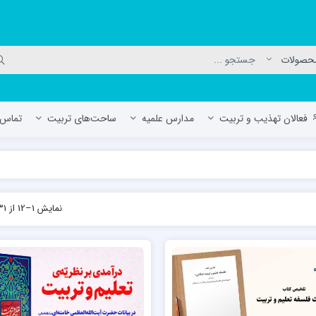
فعالان تهذیب و تربیت
مدارس علمیه
ساحت‌های تربیت
تماس ب
لمیه جعفریه
مدرسه علمیه المهدی (عج)/ آران و بی
نمایش 1–12 از 31 نتیجه
حوزه علمیه سفیران هدایت رهنان
مدرسه آیت الله العظمی گلپایگانی ره