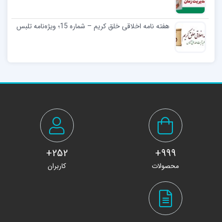
هفته نامه اخلاقی خلق کریم – شماره 15؛ ویژه‌نامه تلبس
252+
999+
محصولات
کاربران