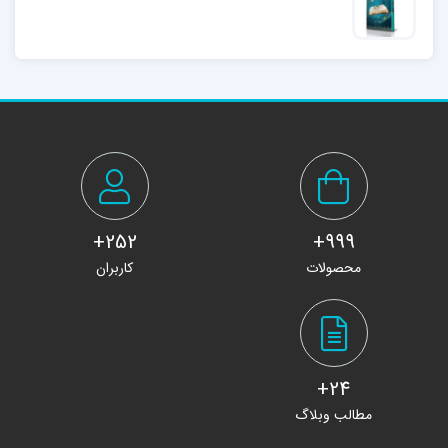
252+
999+
محصولات
کاربران
24+
مطالب وبلاگ