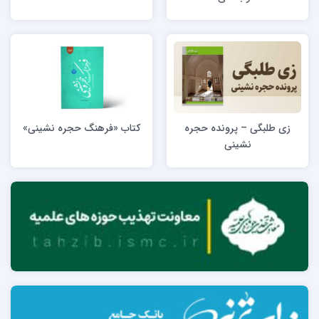
زی طلبگی – پرونده حجره
کتاب «فرهنگ حجره نشینی»
نشینی