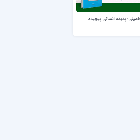
ن عسکری علیه السلام
مدرسه علمیه ولیعصر (عج) خرمدره
مینی؛ پدیده انسانی پیچیده
لمیه قائمیه عج/ بم
امام جعفر صادق علیه السلام گچساران
لمیه امام صادق علیه السلام/جیرفت
امام مهدی منتظر عج
لمیه فخریه/ راور
ولایت (امامیه)
لمیه امام خمینی ره/ رفسنجان
لمیه پیامبر اعظم/ رودبار جنوب
لمیه اهل بیت علیهم‌السلام/ قلعه گنج
لمیه محمودیه/ کرمان