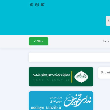
ا ما
مقالات
دگل
مدرسه اباصالح المهدی عج
Showin
مدرسه امام جعفر صادق علیه السلام ساوجبلاغ
مدرسه علمیه امام حسن مجتبی(ع) چهارباغ
مدرسه علمیه حضرت حجت علیه السلام (امام
رضا علیه السلام)