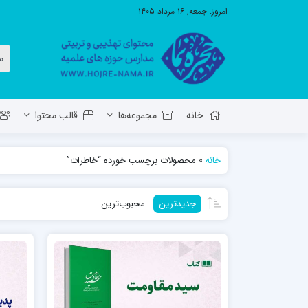
امروز:
جمعه, ۱۶ مرداد ۱۴۰۵
خانه
مجموعه‌ها
قالب محتوا
خانه
»
محصولات برچسب خورده “خاطرات”
معاونت تهذیب استان آ.ش
مدرسه ع
جدیدترین
محبوب‌ترین
حوزه علمیه حضرت ولی عصر عج بناب
مدرسه علمیه صاحب الزمان عج مرند