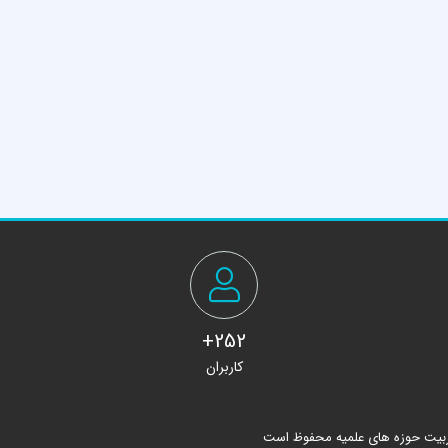
252+
کاربران
ربیت حوزه های علمیه محفوظ است