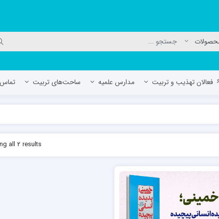
فعالان تهذیب و تربیت
مدارس علمیه
ساحت‌های تربیت
تماس ب
لمیه جعفریه
مدرسه علمیه المهدی (عج)/ آران و بی
g all 2 results
حوزه علمیه سفیران هدایت رهنان
مدرسه آیت الله العظمی گلپایگانی ره