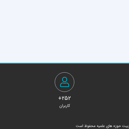
252+
کاربران
ربیت حوزه های علمیه محفوظ است