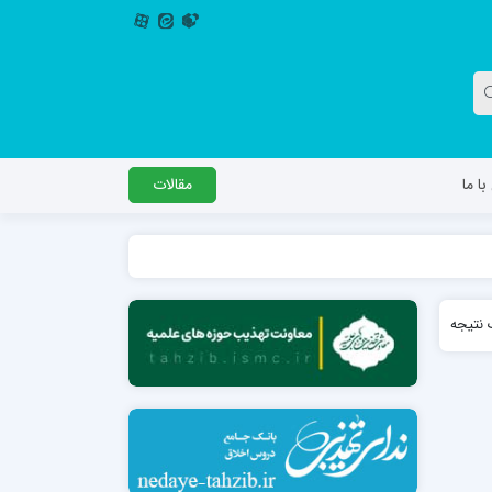
ا ما
مقالات
دگل
مدرسه اباصالح المهدی عج
نتیجه
مدرسه امام جعفر صادق علیه السلام ساوجبلاغ
مدرسه علمیه امام حسن مجتبی(ع) چهارباغ
مدرسه علمیه حضرت حجت علیه السلام (امام
رضا علیه السلام)