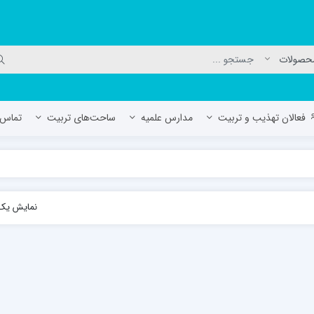
فعالان تهذیب و تربیت
مدارس علمیه
ساحت‌های تربیت
تماس ب
لمیه جعفریه
مدرسه علمیه المهدی (عج)/ آران و بی
نمایش یک 
حوزه علمیه سفیران هدایت رهنان
مدرسه آیت الله العظمی گلپایگانی ره