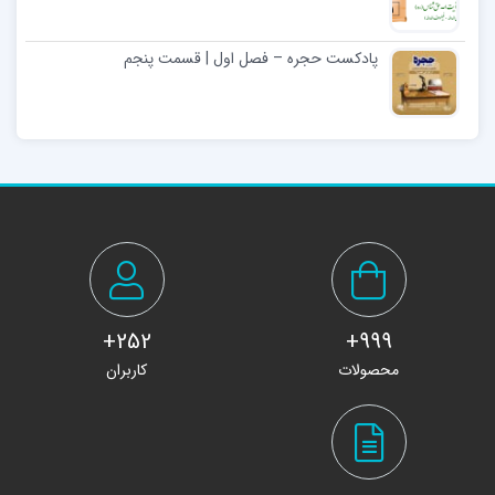
پادکست حجره – فصل اول | قسمت پنجم
252+
999+
محصولات
کاربران