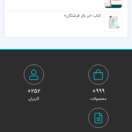
کتاب «بر بال فرشتگان»
252+
999+
محصولات
کاربران