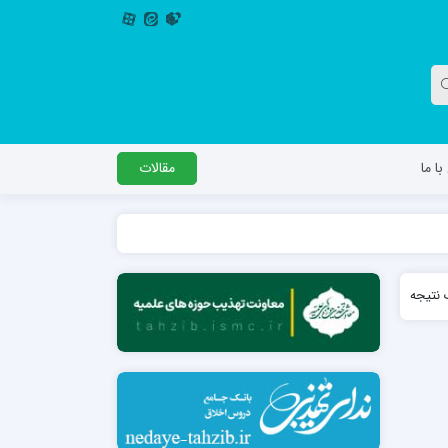
ا ما
مقالات
دگل
مدرسه اباصالح المهدی عج
نتیجه
مدرسه امام جعفر صادق علیه السلام ساوجبلاغ
مدرسه علمیه امام حسن مجتبی(ع) چهارباغ
مدرسه علمیه حضرت حجت علیه السلام (امام
رضا علیه السلام)