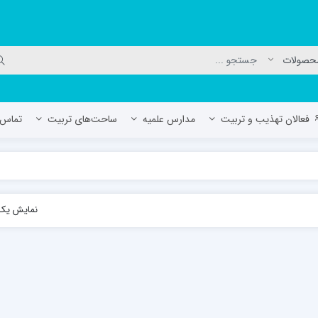
فعالان تهذیب و تربیت
مدارس علمیه
ساحت‌های تربیت
تماس ب
لمیه جعفریه
مدرسه علمیه المهدی (عج)/ آران و بی
نمایش یک 
حوزه علمیه سفیران هدایت رهنان
مدرسه آیت الله العظمی گلپایگانی ره