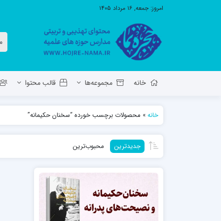
امروز:
جمعه, ۱۶ مرداد ۱۴۰۵
خانه
مجموعه‌ها
قالب محتوا
خانه
»
محصولات برچسب خورده “سخنان حکیمانه”
معاونت تهذیب استان آ.ش
مدرسه ع
جدیدترین
محبوب‌ترین
حوزه علمیه حضرت ولی عصر عج بناب
مدرسه علمیه صاحب الزمان عج مرند