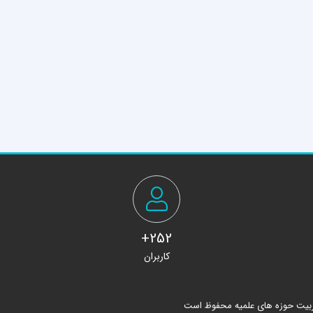
252+
کاربران
ربیت حوزه های علمیه محفوظ است