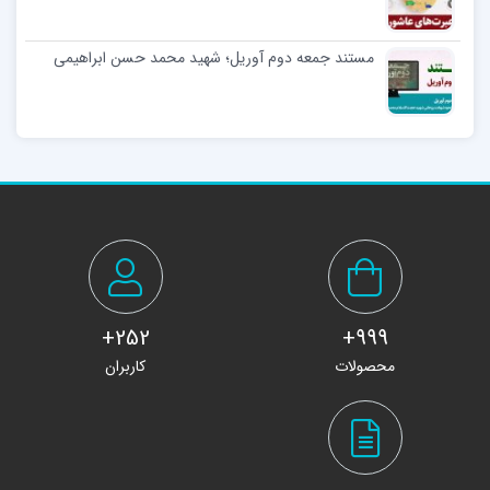
مستند جمعه دوم آوریل؛ شهید محمد حسن ابراهیمی
252+
999+
محصولات
کاربران