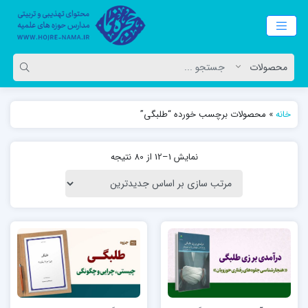
خانه
»
محصولات برچسب خورده “طلبگی”
نمایش 1–12 از 80 نتیجه