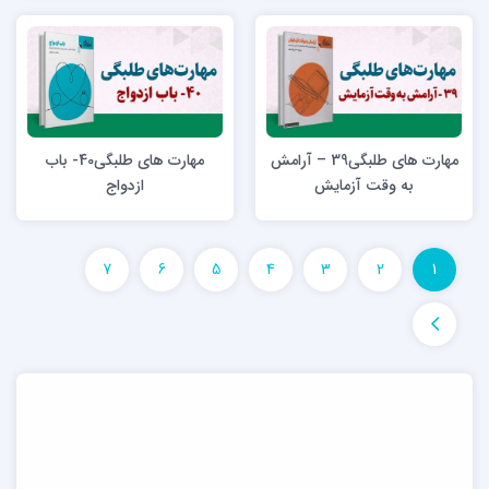
مهارت های طلبگی39 – آرامش
مهارت های طلبگی40- باب
به وقت آزمایش
ازدواج
7
6
5
4
3
2
1