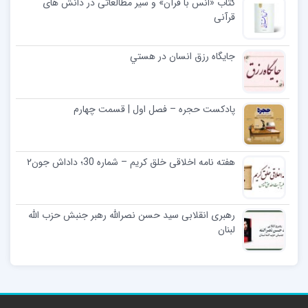
کتاب «انس با قرآن» و سیر مطالعاتی در دانش­ های
قرآنی
جايگاه رزق انسان در هستي
پادکست حجره – فصل اول | قسمت چهارم
هفته نامه اخلاقی خلق کریم – شماره 30؛ داداش جون۲
رهبری انقلابی سید حسن نصرالله رهبر جنبش حزب الله
لبنان