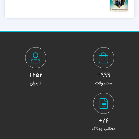
252+
999+
محصولات
کاربران
24+
مطالب وبلاگ