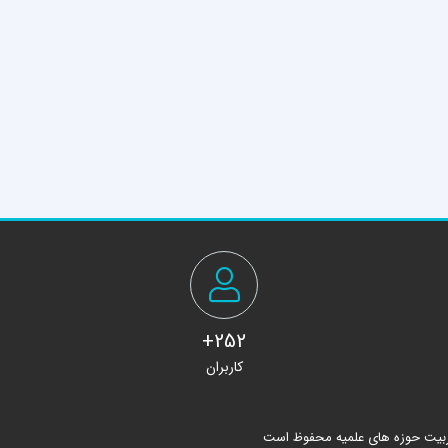
252+
کاربران
ربیت حوزه های علمیه محفوظ است