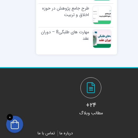
طرح جامع پژوهش در حوزه
اخلاق و تربیت
مهارت های طلبگی8 – دوران
عقد
24+
مطالب وبلاگ
0
درباره ما
تماس با ما