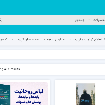
فعالان تهذیب و تربیت
مدارس علمیه
ساحت‌های تربیت
تماس ب
لمیه جعفریه
مدرسه علمیه المهدی (عج)/ آران و بی
g all 6 results
حوزه علمیه سفیران هدایت رهنان
مدرسه آیت الله العظمی گلپایگانی ره