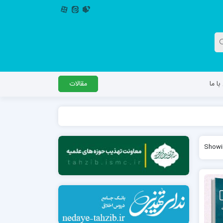
ا ما
مقالات
دگل
مدرسه اباصالح المهدی عج
Showin
مدرسه امام جعفر صادق علیه السلام ساوجبلاغ
مدرسه علمیه امام حسن مجتبی(ع) چهارباغ
مدرسه علمیه حضرت حجت علیه السلام (امام
رضا علیه السلام)