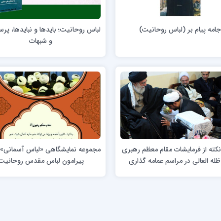
ن عسکری علیه السلام
مدرسه علمیه ولیعصر (عج) خرمدره
امه پیام بر (لباس روحانیت)
لباس روحانیت؛ بایدها و نبایدها، پ
و شبهات
لمیه قائمیه عج/ بم
امام جعفر صادق علیه السلام گچساران
لمیه امام صادق علیه السلام/جیرفت
امام مهدی منتظر عج
لمیه فخریه/ راور
ولایت (امامیه)
کته از فرمایشات مقام معظم رهبری
مجموعه نمایشگاهی «لباس آسمانی»؛ 
لمیه امام خمینی ره/ رفسنجان
ظله العالی در مراسم عمامه گذاری
پیرامون لباس مقدس روحانیت
لمیه پیامبر اعظم/ رودبار جنوب
طلاب
لمیه اهل بیت علیهم‌السلام/ قلعه گنج
لمیه محمودیه/ کرمان