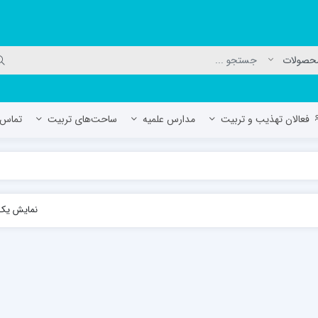
فعالان تهذیب و تربیت
مدارس علمیه
ساحت‌های تربیت
تماس ب
لمیه جعفریه
مدرسه علمیه المهدی (عج)/ آران و بی
نمایش یک 
حوزه علمیه سفیران هدایت رهنان
مدرسه آیت الله العظمی گلپایگانی ره