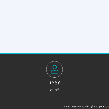
252+
کاربران
ربیت حوزه های علمیه محفوظ است