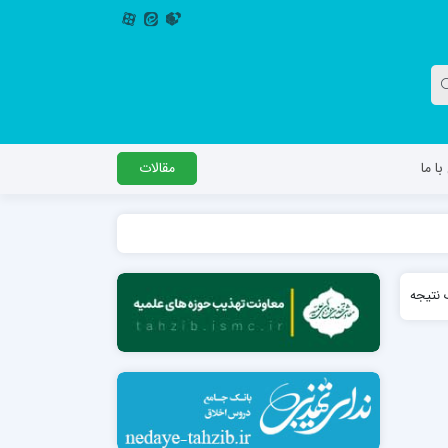
ا ما
مقالات
دگل
مدرسه اباصالح المهدی عج
نتیجه
مدرسه امام جعفر صادق علیه السلام ساوجبلاغ
مدرسه علمیه امام حسن مجتبی(ع) چهارباغ
مدرسه علمیه حضرت حجت علیه السلام (امام
رضا علیه السلام)