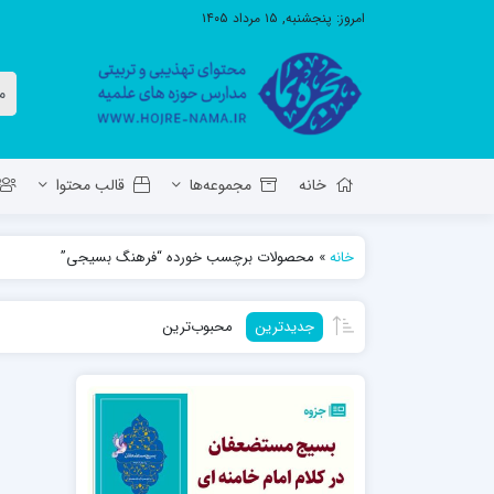
امروز:
پنجشنبه, ۱۵ مرداد ۱۴۰۵
خانه
مجموعه‌ها
قالب محتوا
خانه
»
محصولات برچسب خورده “فرهنگ بسیجی”
معاونت تهذیب استان آ.ش
مدرسه ع
جدیدترین
محبوب‌ترین
حوزه علمیه حضرت ولی عصر عج بناب
مدرسه علمیه صاحب الزمان عج مرند