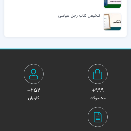
تلخیص کتاب رجل سیاسی
252+
999+
محصولات
کاربران