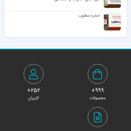
حجره مطلوب
252+
999+
محصولات
کاربران