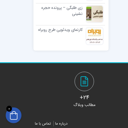
زی طلبگی – پرونده حجره
نشینی
کارنمای ویدئویی طرح روبراه
24+
مطالب وبلاگ
0
درباره ما
تماس با ما