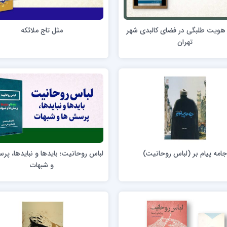
ن عسکری علیه السلام
مدرسه علمیه ولیعصر (عج) خرمدره
هویت طلبگی در فضای کالبدی شهر
مثل تاج ملائکه
تهران
لمیه قائمیه عج/ بم
امام جعفر صادق علیه السلام گچساران
لمیه امام صادق علیه السلام/جیرفت
امام مهدی منتظر عج
لمیه فخریه/ راور
ولایت (امامیه)
امه پیام بر (لباس روحانیت)
لباس روحانیت؛ بایدها و نبایدها، پ
لمیه امام خمینی ره/ رفسنجان
و شبهات
لمیه پیامبر اعظم/ رودبار جنوب
لمیه اهل بیت علیهم‌السلام/ قلعه گنج
لمیه محمودیه/ کرمان