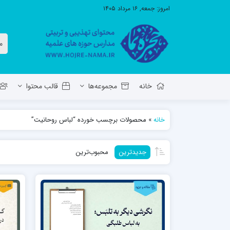
امروز:
جمعه, ۱۶ مرداد ۱۴۰۵
خانه
مجموعه‌ها
قالب محتوا
خانه
»
محصولات برچسب خورده “لباس روحانیت”
معاونت تهذیب استان آ.ش
مدرسه ع
جدیدترین
محبوب‌ترین
حوزه علمیه حضرت ولی عصر عج بناب
مدرسه علمیه صاحب الزمان عج مرند