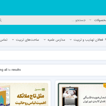
فعالان تهذیب و تربیت
مدارس علمیه
ساحت‌های تربیت
تماس ب
لمیه جعفریه
مدرسه علمیه المهدی (عج)/ آران و بی
g all 10 results
حوزه علمیه سفیران هدایت رهنان
مدرسه آیت الله العظمی گلپایگانی ره