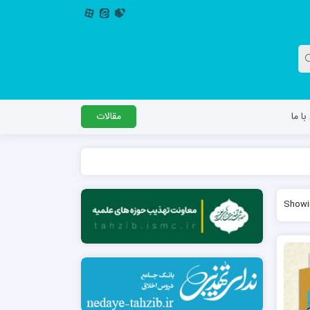
ا ما
مقالات
دگل
مدرسه اباصالح المهدی عج
Showin
مدرسه امام جعفر صادق علیه السلام ساوجبلاغ
مدرسه علمیه امام حسن مجتبی(ع) چهارباغ
مدرسه علمیه حضرت حجت علیه السلام (امام
رضا علیه السلام)