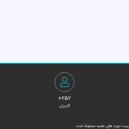
252+
کاربران
ربیت حوزه های علمیه محفوظ است