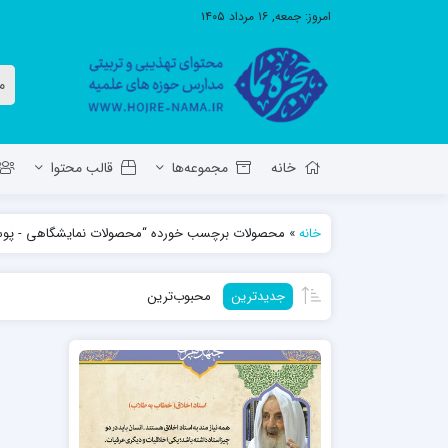
امروز:
جمعه, ۱۶ مرداد ۱۴۰۵
خانه
مجموعه‌ها
قالب محتوا
خانه
»
محصولات برچسب خورده “محصولات نمایشگاهی - پوستر -
معاونت تهذیب استان آ.ش
مدرسه ع
جدیدترین
محبوب‌ترین
حوزه علمیه حضرت ولی عصر عج بناب
مدرسه علمیه صاحب الزمان عج مرند