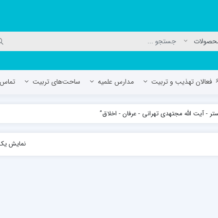
فعالان تهذیب و تربیت
مدارس علمیه
ساحت‌های تربیت
تماس ب
 آیت الله مجتهدی تهرانی - عرفان - اخلاق”
لمیه جعفریه
مدرسه علمیه المهدی (عج)/ آران و بی
نمایش یک 
حوزه علمیه سفیران هدایت رهنان
مدرسه آیت الله العظمی گلپایگانی ره