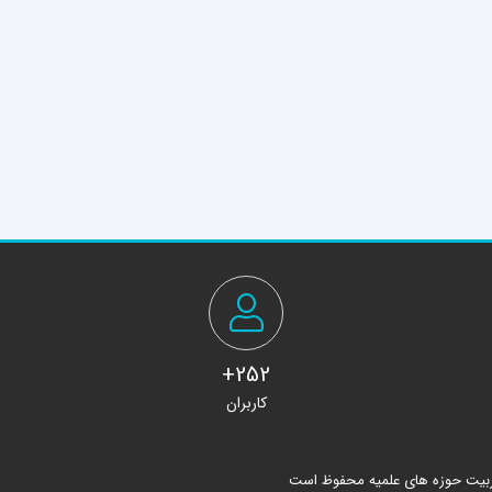
252+
کاربران
ربیت حوزه های علمیه محفوظ است