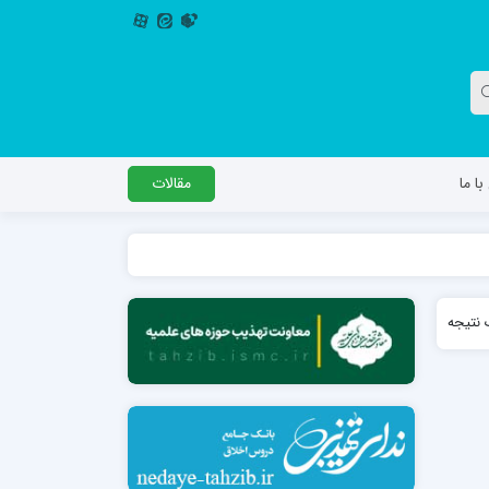
ا ما
مقالات
دگل
مدرسه اباصالح المهدی عج
نتیجه
مدرسه امام جعفر صادق علیه السلام ساوجبلاغ
مدرسه علمیه امام حسن مجتبی(ع) چهارباغ
مدرسه علمیه حضرت حجت علیه السلام (امام
رضا علیه السلام)