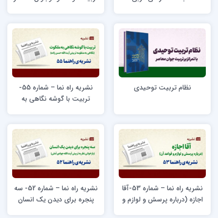
نشر معارف
نظام تربیت توحیدی
نشریه راه نما – شماره 55-
تربیت با گوشه نگاهی به
ملکوت (نگاهی به منظومه
تربیتی آیت الله حسن زاده)
نشریه راه نما – شماره 53-آقا
نشریه راه نما – شماره 52- سه
اجازه (درباره پرسش و لوازم و
پنجره برای دیدن یک انسان
قواعد آن)
(بازخوانی نظریه تربیتی آیت