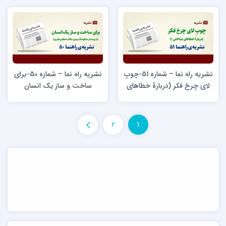
الله جوادی آملی)
نشریه راه نما – شماره 51-چوبِ
نشریه راه نما – شماره 50-برای
لای چرخ فکر (دربارۀ خطاهای
ساخت‌ و ساز یک انسان
شناختی ۱)
(تربیت در منظومۀ تربیتی مقام
معظم رهبری)
2
1