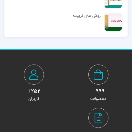
روش های تربیت
252+
999+
محصولات
کاربران