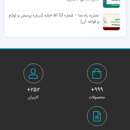
نشریه راه نما – شماره 53-آقا اجازه (درباره پرسش و لوازم
و قواعد آن)
252+
999+
محصولات
کاربران