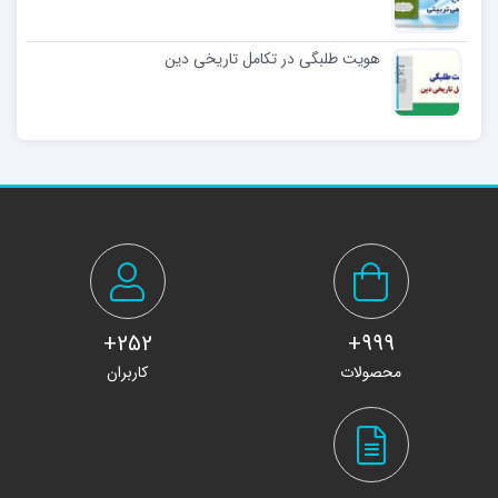
هویت طلبگی در تکامل تاریخی دین
252+
999+
محصولات
کاربران