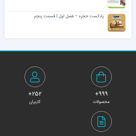
پادکست حجره – فصل اول | قسمت پنجم
252+
999+
محصولات
کاربران