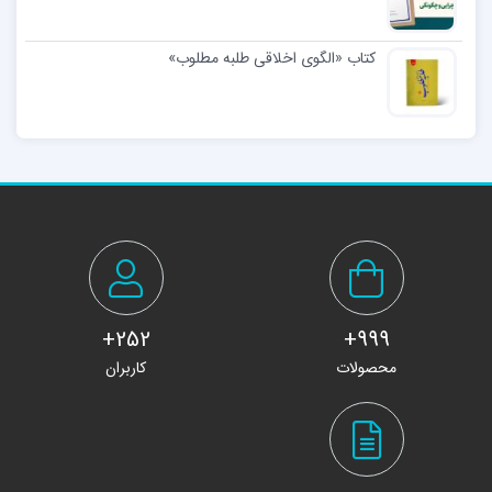
کتاب «الگوی اخلاقی طلبه مطلوب»
252+
999+
محصولات
کاربران