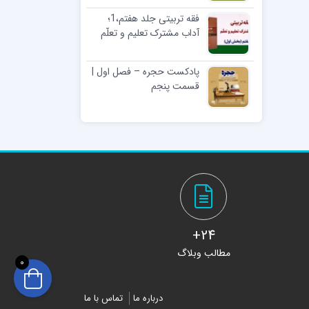
فقه تربیتی جلد هفتم،1؛
آداب مشترک تعلیم و تعلّم
پادکست حجره – فصل اول |
قسمت پنجم
24+
مطالب وبلاگ
0
درباره ما
تماس با ما