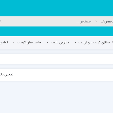
فعالان تهذیب و تربیت
مدارس علمیه
ساحت‌های تربیت
تماس ب
لمیه جعفریه
مدرسه علمیه المهدی (عج)/ آران و بی
نمایش یک 
حوزه علمیه سفیران هدایت رهنان
مدرسه آیت الله العظمی گلپایگانی ره