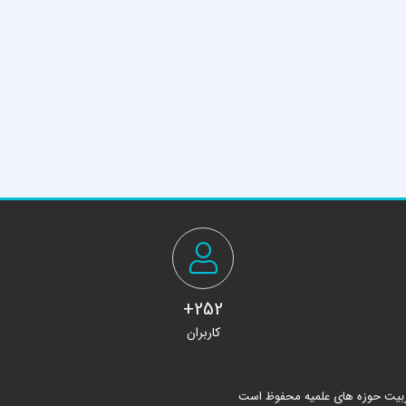
252+
کاربران
ربیت حوزه های علمیه محفوظ است