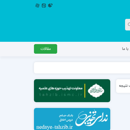
ا ما
مقالات
دگل
مدرسه اباصالح المهدی عج
نتیجه
مدرسه امام جعفر صادق علیه السلام ساوجبلاغ
مدرسه علمیه امام حسن مجتبی(ع) چهارباغ
مدرسه علمیه حضرت حجت علیه السلام (امام
رضا علیه السلام)