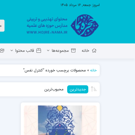
امروز:
جمعه, ۱۶ مرداد ۱۴۰۵
خانه
مجموعه‌ها
قالب محتوا
خانه
»
محصولات برچسب خورده “کنترل نفس”
معاونت تهذیب استان آ.ش
مدرسه ع
جدیدترین
محبوب‌ترین
حوزه علمیه حضرت ولی عصر عج بناب
مدرسه علمیه صاحب الزمان عج مرند