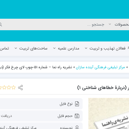
فعالان تهذیب و تربیت
مدارس علمیه
ساحت‌های تربیت
تماس ب
»
مرکز تبلیغی فرهنگی آینده سازان
»
نشریه راه نما – شماره 51-چوبِ لای چرخ فکر (دربارۀ خطاهای شناختی ۱)
لمیه جعفریه
مدرسه علمیه المهدی (عج)/ آران و بی
حوزه علمیه سفیران هدایت رهنان
مدرسه آیت الله العظمی گلپایگانی ره
نوع فایل
حجم فایل
دریافت 
نویسنده