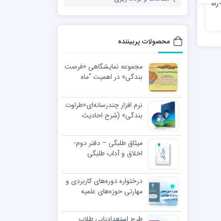
ریه راه نما – شماره 49-راه
نشریه راه نما – شماره 42-
نشریه راه نما – شماره 47-
اتم زمانت را آزاد کن (درباره
گذر از تصمیمات الکی (دربارۀ
ی
تکنیک gtd در مدیریت زمان
شیوه‌های افزایش قدرت
و دو تکنیک دیگر)
استدلال در مربی)
محصولات پربیننده
مجموعه نمایشگاهی «فرصت
بندگی» در اهمیت “ماه
رجب”
نرم افزار چندرسانه‌ای«طراوت
بندگی» (شرح احادیث
اخلاقی رهبر معظّم انقلاب
اسلامی)
میثاق طلبگی – دفتر دوم-
اخلاق و آداب طلبگی
درختواره دوره‌های کاربردی و
مهارتی حوزه‌های علمیه
طرح استعدادیابی طلاب