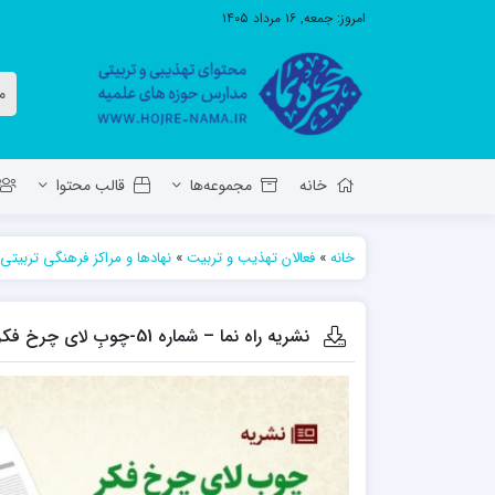
امروز:
جمعه, ۱۶ مرداد ۱۴۰۵
خانه
مجموعه‌ها
قالب محتوا
خانه
»
فعالان تهذیب و تربیت
»
نهادها و مراکز فرهنگی تربیتی
معاونت تهذیب استان آ.ش
مدرسه ع
حوزه علمیه حضرت ولی عصر عج بناب
نشریه راه نما – شماره 51-چوبِ لای چرخ فکر (دربارۀ خطاهای شناختی ۱)
مدرسه علمیه صاحب الزمان عج مرند