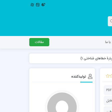
ا ما
مقالات
دگل
مدرسه اباصالح المهدی عج
مدرسه امام جعفر صادق علیه السلام ساوجبلاغ
تولیدکننده
مدرسه علمیه امام حسن مجتبی(ع) چهارباغ
مدرسه علمیه حضرت حجت علیه السلام (امام
PDF
رضا علیه السلام)
فایل
مرکز تبلیغی فرهنگی آینده سازان