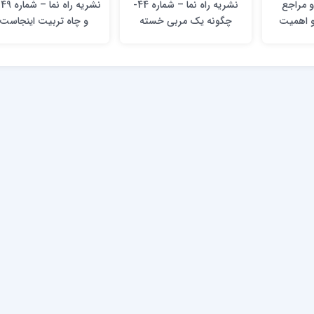
و مراجع
نشریه راه نما – شماره 44-
نش
و اهمیت
چگونه یک مربی خسته
و چاه تربیت اینجاست
جتماعی
نمی‌شود (دربارۀ شیوۀ
(تربیت در منظومۀ فکر
مدیریت انرژی برای یک
علامه طباطبایی)
مربی تربیتی)