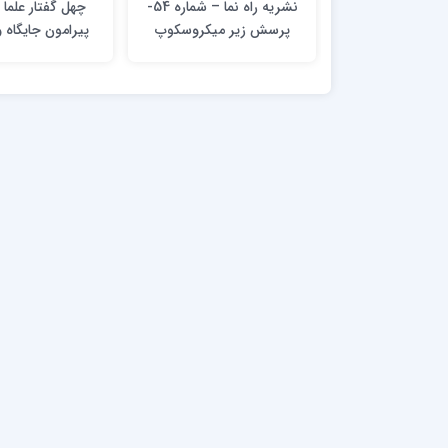
نشریه راه نما – شماره 54-
چهل گفتار علما 
پرسش زیر میکروسکوپ
پیرامون جایگاه 
(درباره پرسش و لوازم و
خدمات رسانی ا
قواعد آن)