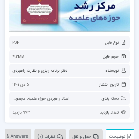
نوع فایل
PDF
حجم فایل
4.2MB
نویسنده
دفتر برنامه ریزی و نظارت راهبردی
تاریخ انتشار
5 دی 1401
دسته بندی
اسناد راهبردی حوزه علمیه
،
مجموعه‌ها
تعداد بازدید
973 بازدید
توضیحات
حمل و نقل
نظرات (0)
ons & Answers