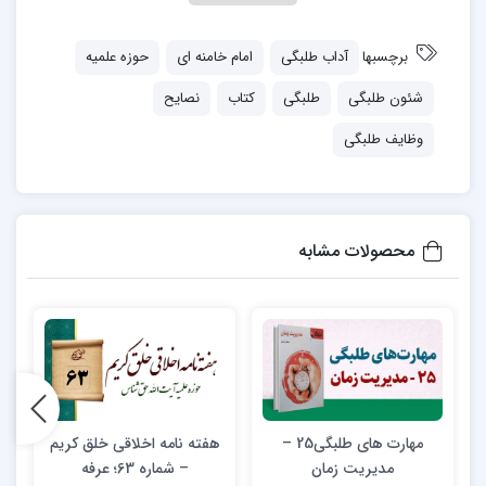
برچسبها
آداب طلبگی‎
امام خامنه ای
حوزه علمیه
شئون طلبگی
طلبگی
کتاب
نصایح
وظایف طلبگی
محصولات مشابه
مهارت های طلبگی25 –
هفته نامه اخلاقی خلق کریم
ک
مدیریت زمان
– شماره 63؛ عرفه