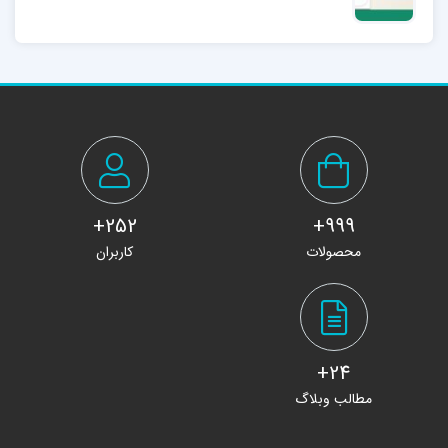
252+
999+
محصولات
کاربران
24+
مطالب وبلاگ