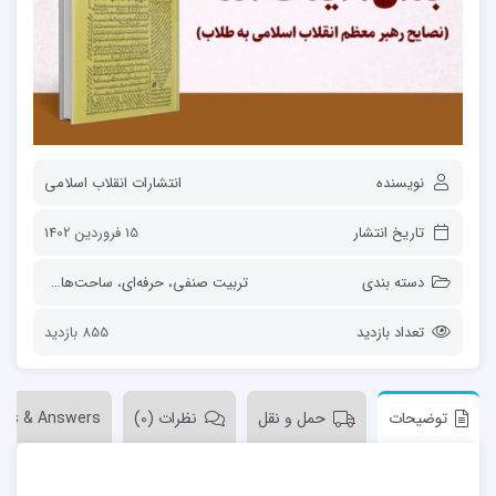
نویسنده
انتشارات انقلاب اسلامی
تاریخ انتشار
15 فروردین 1402
دسته بندی
تربیت صنفی، حرفه‌ای
،
ساحت‌های تربیت
،
ق
تعداد بازدید
855 بازدید
توضیحات
حمل و نقل
نظرات (0)
ons & Answers