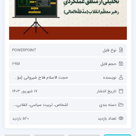
نوع فایل
POWERPOINT
حجم فایل
29M
نویسنده
حجت الاسلام فلاح شیروانی (مؤسسه فتوت)
تاریخ انتشار
17 شهریور 1403
دسته بندی
اشخاص
،
تربیت سیاسی، انقلابی، تمدنی
،
ح
تعداد بازدید
520 بازدید